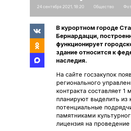
24 сентября 2021, 18:20
Общество
Фот
В курортном городе Ст
Бернардацци, построенны
функционирует городск
здание относится к фе
наследия.
На сайте госзакупок поя
регионального управлен
контракта составляет 1 
планируют выделить из 
потенциальные подрядчи
памятниками культурного
лицензия на проведение