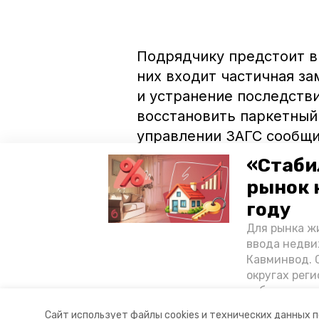
Подрядчику предстоит в
них входит частичная за
и устранение последств
восстановить паркетный
управлении ЗАГС сообщи
упрощённом виде — не н
«Стаби
рынок 
Последний срок, в котор
году
— это 1 декабря 2021 год
Для рынка жи
то же время губернатор
ввода недви
механизм работы по сох
Кавминвод. С
памятников.
округах реги
себестоимост
стоимости к
Авторы:
Анастасия Ряжская
Сайт использует файлы cookies и технических данных 