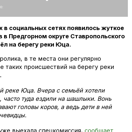
о:
 в социальных сетях появилось жуткое
в в Предгорном округе Ставропольского
ёл на берегу реки Юца.
олика, в те места они регулярно
е таких происшествий на берегу реки
.
й реке Юца. Вчера с семьёй хотели
, часто туда ездили на шашлыки. Вонь
авают головы коров, а ведь дети в ней
очевидцы.
уже выехала спецкомиссия,
сообщает