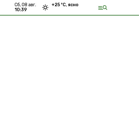
сб, 08 авг.
+
25
°С,
ясно
10:39