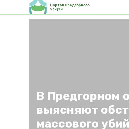
Портал Предгорного
округа
В Предгорном 
выясняют обст
массового убий