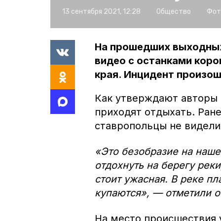
13 сентября 2021, 12:28
Общество
Фот
На прошедших выходных
видео с останками коро
края. Инцидент произош
Как утверждают авторы р
приходят отдыхать. Ране
ставропольцы не видели
«Это безобразие на наше
отдохнуть на берегу реки
стоит ужасная. В реке пл
купаются», — отметили 
На место происшествия 