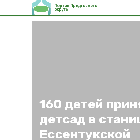
Портал Предгорного
округа
160 детей при
детсад в стани
Ессентукской