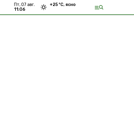
пт, 07 авг.
+
25
°С,
ясно
11:06