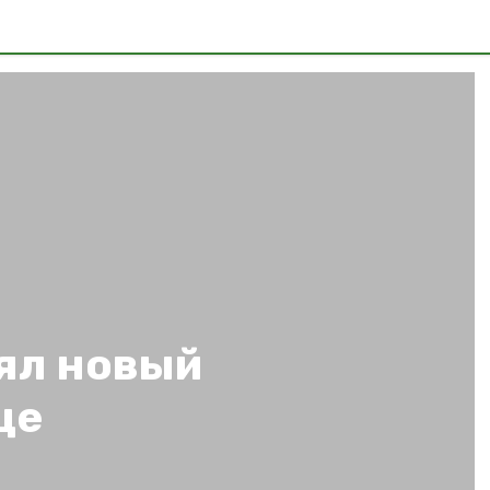
нял новый
це