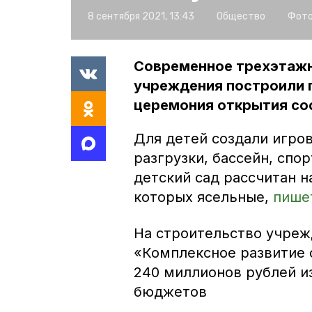
8 сентября 2021, 13:43
Общество
Фото
Современное трехэтажн
учреждения построили 
церемония открытия сос
Для детей создали игро
разгрузки, бассейн, спо
детский сад рассчитан н
которых ясельные,
пише
На строительство учреж
«Комплексное развитие 
240 миллионов рублей и
бюджетов