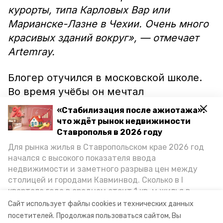
курорты, типа Карловых Вар или
Марианске-Лазне в Чехии. Очень много
красивых зданий вокруг», — отмечает
Artemray.
Блогер отучился в московской школе.
Во время учёбы он мечтал
путешествовать за границу,
сообщает
«Стабилизация после ажиотажа»:
«Победа26». Посетив места от
что ждёт рынок недвижимости
Подмосковья до Кавказа, Artemray
Ставрополья в 2026 году
изменил своё решение.
Для рынка жилья в Ставропольском крае 2026 год
начался с высокого показателя ввода
недвижимости и заметного разрыва цен между
При этом самой привлекательной для
столицей и городами Кавминвод. Сколько в I
молодого человека стала гора Машук —
квартале года в среднем стоит 1 кв. м жилья в
из-за указателей разных городов и
городах и округах региона, как изменился спрос на
Сайт использует файлы cookies и технических данных
первичку и вторичку, какова себестоимость
отличного вида на весь Пятигорск.
посетителей.
Продолжая пользоваться сайтом, Вы