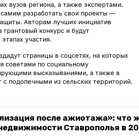
х вузов региона, а также экспертами.
 самим разработать свои проекты —
 защиты. Авторам лучших инициатив
а грантовый конкурс и будут
 этапах участия.
здадут страницы в соцсетях, на которых
ся советами по социальному
ирующими высказываниями, а также в
 с подопечными из сельских территорий.
селённые пункты Ставрополья
лизация после ажиотажа»: что 
. Губернатор Владимир Владимиров на
недвижимости Ставрополья в 2
РФ говорил о том, что большую роль