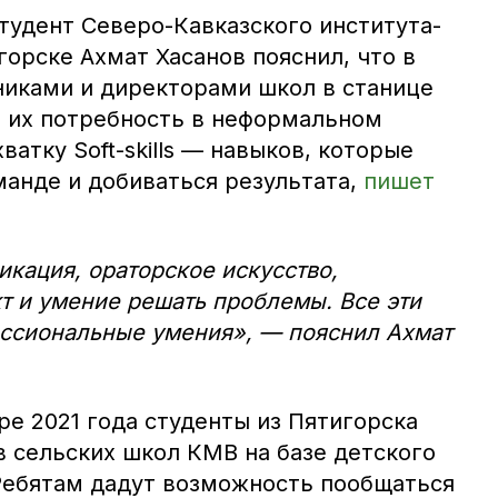
тудент Северо-Кавказского института-
орске Ахмат Хасанов пояснил, что в
никами и директорами школ в станице
л их потребность в неформальном
ватку Soft-skills — навыков, которые
манде и добиваться результата,
пишет
кация, ораторское искусство,
т и умение решать проблемы. Все эти
ссиональные умения», — пояснил Ахмат
е 2021 года студенты из Пятигорска
в сельских школ КМВ на базе детского
 Ребятам дадут возможность пообщаться