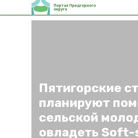
Портал Предгорного
округа
Пятигорские с
планируют пом
сельской моло
овладеть Soft-s