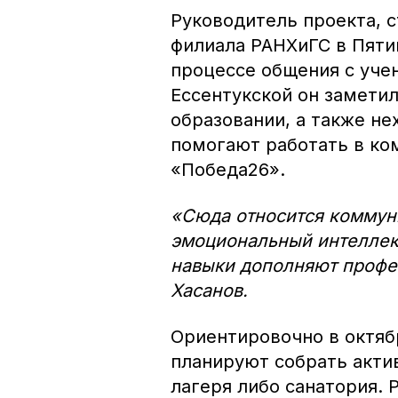
Руководитель проекта, с
филиала РАНХиГС в Пятиг
процессе общения с уче
Ессентукской он замети
образовании, а также нех
помогают работать в ко
«Победа26».
«Сюда относится коммуни
эмоциональный интеллек
навыки дополняют профе
Хасанов.
Ориентировочно в октябр
планируют собрать акти
лагеря либо санатория.