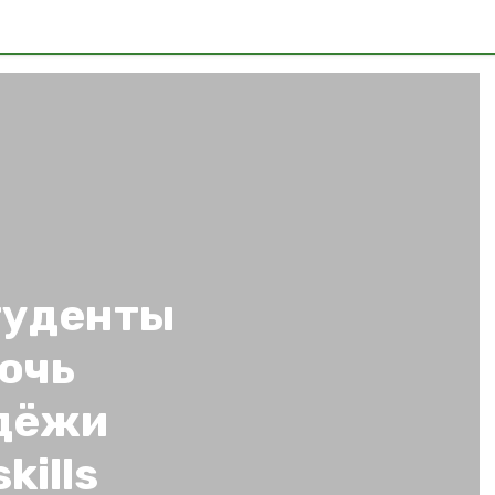
туденты
очь
дёжи
kills