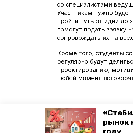
со специалистами ведущи
Участникам нужно будет
пройти путь от идеи до
помогут подать заявку н
сопровождать их на всех
Кроме того, студенты со
регулярно будут делить
проектированию, мотив
любой момент поговорят
В то же время малые на
«Стаби
продолжают развиваться
рынок 
встрече с президентом 
году