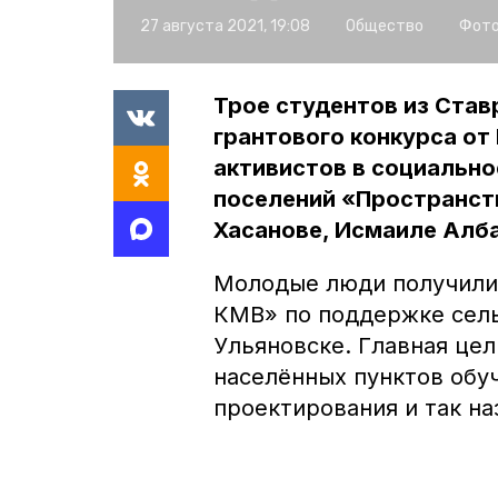
27 августа 2021, 19:08
Общество
Фото
Трое студентов из Став
грантового конкурса о
активистов в социально
поселений «Пространств
Хасанове, Исмаиле Алб
Молодые люди получили 
КМВ» по поддержке сель
Ульяновске. Главная це
населённых пунктов обу
проектирования и так 