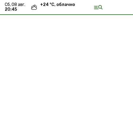
сб, 08 авг.
+
24
°С,
облачно
20:45