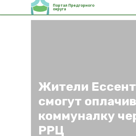
Портал Предгорного
округа
Жители Ессент
смогут оплачи
коммуналку че
РРЦ