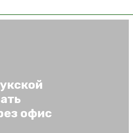
укской
вать
рез офис