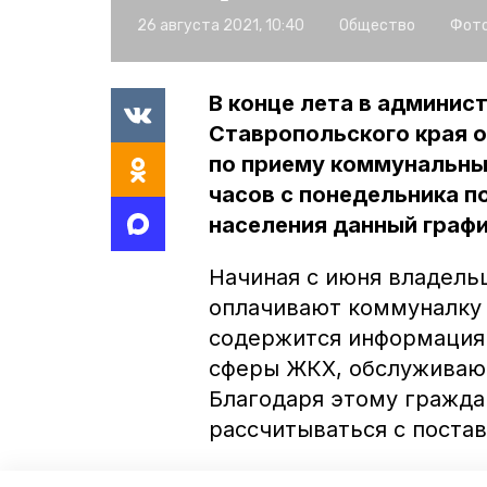
26 августа 2021, 10:40
Общество
Фото
В конце лета в админис
Ставропольского края 
по приему коммунальных
часов с понедельника п
населения данный граф
Начиная с июня владель
оплачивают коммуналку 
содержится информация 
сферы ЖКХ, обслуживаю
Благодаря этому гражда
рассчитываться с поста
В пресс-службе РИАЦ СК