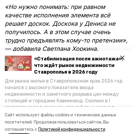
«Но нужно понимать: при равном
качестве исполнения элемента всё
решает доскок. Доскока у Дениса не
получилось. А в этом случае очень
трудно предъявлять кому-то претензии»,
— добавила Светлана Хоркина.
«Стабилизация после ажиотажа»:
Золотую медаль выиграл спортсмен из
что ждёт рынок недвижимости
Южной Кореи Син Джи-хван из Южной
Ставрополья в 2026 году
Кореи с результатом 14,783 балла.
Для рынка жилья в Ставропольском крае 2026 год
начался с высокого показателя ввода
Россиянин набрал столько же, остался с
недвижимости и заметного разрыва цен между
серебром. Третье место занял армянин
столицей и городами Кавминвод. Сколько в I
Артур Давтян,
сообщает
RT.
квартале года в среднем стоит 1 кв. м жилья в
городах и округах региона, как изменился спрос на
Сайт использует файлы cookies и технических данных
первичку и вторичку, какова себестоимость
посетителей.
Продолжая пользоваться сайтом, Вы
Фото: РИА Новости / Григорий Сысоев
стройки собственного жилья в этом году и какие
соглашаетесь с
Политикой конфиденциальности
прогнозы о стоимости квадратных метров дают