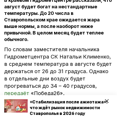
В краевом Гидрометцентре рассказали, что
август будет богат на нестандартные
температуры. До 20 числа в
Ставропольском крае ожидается жара
выше нормы, а после наоборот ниже
привычной. В целом месяц будет теплее
обычного.
По словам заместителя начальника
Гидрометцентра СК Натальи Клименко,
в среднем температура в августе будет
держаться от 26 до 31 градуса. Однако
в отдельные дни воздух будет
прогреваться до 34 – 40 градусов,
передаёт
«Победа26».
«Стабилизация после ажиотажа»:
Прохлада наступит после 20 августа,
что ждёт рынок недвижимости
когда средняя температура не
Ставрополья в 2026 году