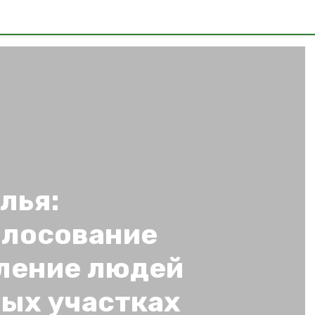
лья:
олосование
ление людей
ных участках