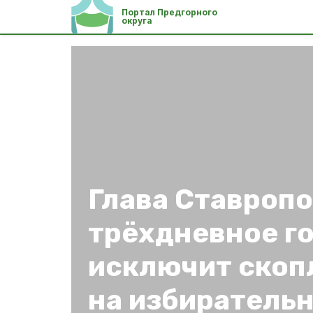
Портал Предгорного
округа
Глава Ставропо
трёхдневное г
исключит скоп
на избиратель