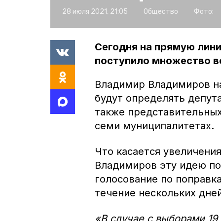
28 июля 2021, 21:05
Общество
Фото:
Сегодня на прямую лини
поступило множество в
Владимир Владимиров на
будут определять депута
также представительных
семи муниципалитетах.
Что касается увеличения
Владимиров эту идею по
голосование по поправк
течение нескольких дней
«В случае с выборами 19