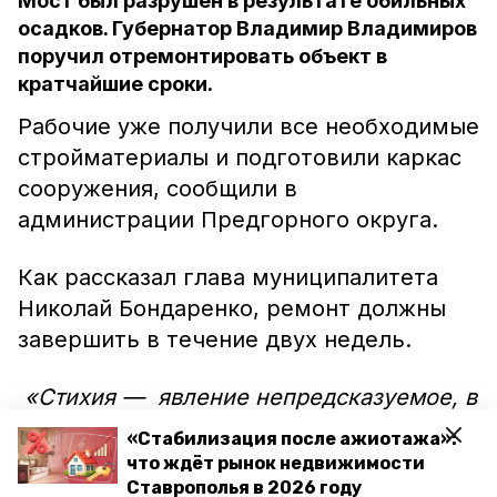
Мост был разрушен в результате обильных
осадков. Губернатор Владимир Владимиров
поручил отремонтировать объект в
кратчайшие сроки.
Рабочие уже получили все необходимые
стройматериалы и подготовили каркас
сооружения, сообщили в
администрации Предгорного округа.
Как рассказал глава муниципалитета
Николай Бондаренко, ремонт должны
завершить в течение двух недель.
«Стихия — явление непредсказуемое, в
любую минуту может произойти то, что
«Стабилизация после ажиотажа»:
принесёт массу неприятностей и
что ждёт рынок недвижимости
неудобств. Закончить ремонтные работы
Ставрополья в 2026 году