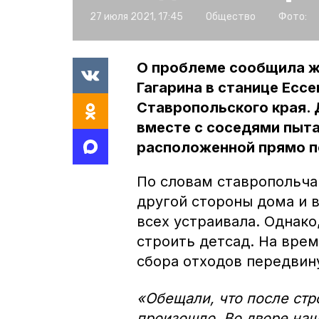
27 июля 2021, 17:45
Общество
Фото:
О проблеме сообщила ж
Гагарина в станице Есс
Ставропольского края. 
вместе с соседями пыта
расположенной прямо п
По словам ставропольча
другой стороны дома и в
всех устраивала. Однако
строить детсад. На вре
сбора отходов передвин
«Обещали, что после стро
произошло. Во дворе наш