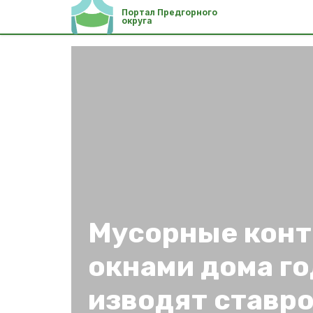
Портал Предгорного
округа
Мусорные конт
окнами дома г
изводят ставр