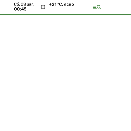
сб, 08 авг.
+
21
°С,
ясно
00:45