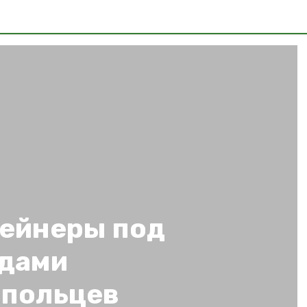
ейнеры под
одами
опольцев