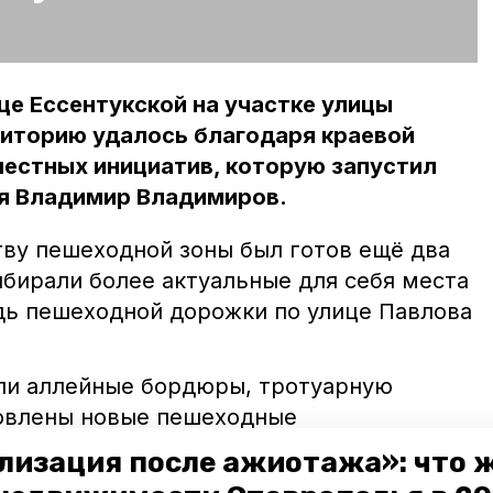
це Ессентукской на участке улицы
риторию удалось благодаря краевой
естных инициатив, которую запустил
я Владимир Владимиров.
тву пешеходной зоны был готов ещё два
ыбирали более актуальные для себя места
дь пешеходной дорожки по улице Павлова
.
ли аллейные бордюры, тротуарную
новлены новые пешеходные
ок весьма оживлён и ведёт к районной
лизация после ажиотажа»: что 
му ряду других социальных объектов.