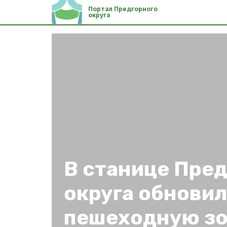
Портал Предгорного
округа
В станице Пре
округа обнови
пешеходную з