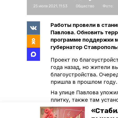
25 июля 2021, 11:53
Общество
Фото:
Работы провели в стани
Павлова. Обновить тер
программе поддержки м
губернатор Ставрополь
Проект по благоустройс
года назад, но жители в
благоустройства. Очере
пришла в прошлом году
На улице Павлова уложи
плитку, также там уста
ограждения. Этот участ
«Стаби
больнице, школе и цело