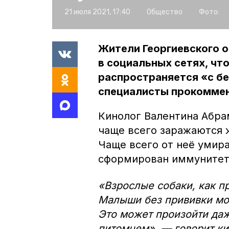
21 июля 2021, 17:40
Общество
Фото:
Жители Георгиевского о
в социальных сетях, что
распространяется «с б
специалисты прокомме
Кинолог Валентина Абра
чаще всего заражаются 
Чаще всего от неё умира
сформирован иммунитет
«Взрослые собаки, как п
Малыши без прививки мог
Это может произойти даж
питомцем», — говорит к