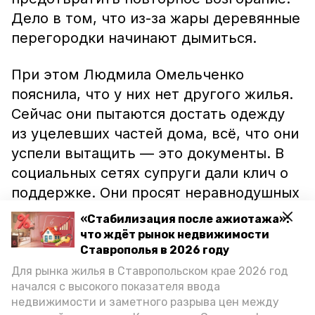
Дело в том, что из-за жары деревянные
перегородки начинают дымиться.
При этом Людмила Омельченко
пояснила, что у них нет другого жилья.
Сейчас они пытаются достать одежду
из уцелевших частей дома, всё, что они
успели вытащить — это документы. В
социальных сетях супруги дали клич о
поддержке. Они просят неравнодушных
откликнуться и дать им вещи, деньги
«Стабилизация после ажиотажа»:
или же помочь в разборе завалов, для
что ждёт рынок недвижимости
минимизации повторного возгорания.
Ставрополья в 2026 году
Для рынка жилья в Ставропольском крае 2026 год
начался с высокого показателя ввода
Женщина отметила, что на данный
недвижимости и заметного разрыва цен между
момент их готовы приютить соседи,