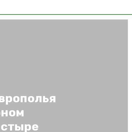
аврополья
рном
астыре