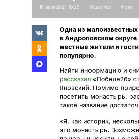
19 июля 2021, 18:25
Общество
Фото:
Одна из малоизвестных
в Андроповском округе.
местные жители и гости
популярно.
Найти информацию и сни
рассказал
«Победе26» ст
Яновский. Помимо приро
посетить монастырь, ра
такое название достато
«Я, как историк, нескол
это монастырь. Возможно
пещеры и носили, но се