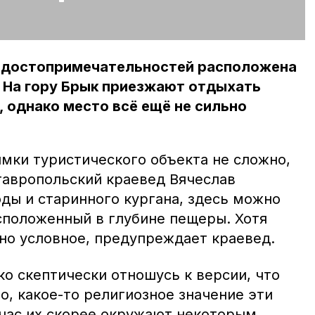
 достопримечательностей расположена
 На гору Брык приезжают отдыхать
, однако место всё ещё не сильно
мки туристического объекта не сложно,
авропольский краевед Вячеслав
ды и старинного кургана, здесь можно
сположенный в глубине пещеры. Хотя
чно условное, предупреждает краевед.
ько скептически отношусь к версии, что
, какое-то религиозное значение эти
йчас их скорее окружают некоторым