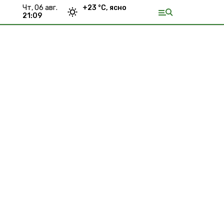
чт, 06 авг.
+
23
°С,
ясно
21:09