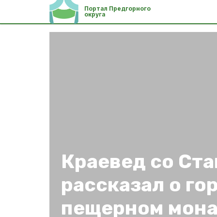
Портал Предгорного
округа
Краевед со Ст
рассказал о го
пещерном мон