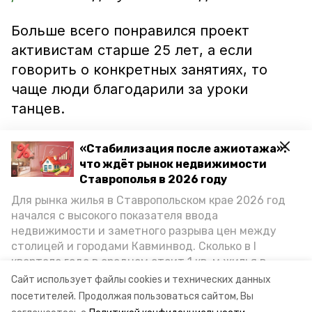
Больше всего понравился проект
активистам старше 25 лет, а если
говорить о конкретных занятиях, то
чаще люди благодарили за уроки
танцев.
Вероника Барселоника рассказала, что о
«Стабилизация после ажиотажа»:
возобновлении проекта в Ставрополе
что ждёт рынок недвижимости
Ставрополья в 2026 году
говорить пока рано, но если это
Для рынка жилья в Ставропольском крае 2026 год
произойдёт, то он будет нацелен на
начался с высокого показателя ввода
более опытных волонтёров.
недвижимости и заметного разрыва цен между
столицей и городами Кавминвод. Сколько в I
квартале года в среднем стоит 1 кв. м жилья в
городах и округах региона, как изменился спрос на
Сайт использует файлы cookies и технических данных
первичку и вторичку, какова себестоимость
посетителей.
Продолжая пользоваться сайтом, Вы
стройки собственного жилья в этом году и какие