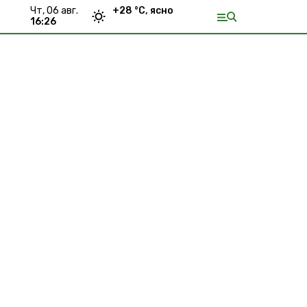
чт, 06 авг.
+
28
°С,
ясно
16:26