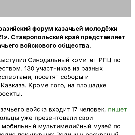
вразийский форум казачьей молодёжи
21». Ставропольский край представляет
ачьего войскового общества.
выступил Синодальный комитет РПЦ по
ством. 130 участников из разных
кспертами, посетят соборы и
Кавказа. Кроме того, на площадке
роекты.
зачьего войска входит 17 человек,
пишет
ольцы уже презентовали свои
– мобильный мультимедийный музей по
следие покинувших Родину и ресурсный