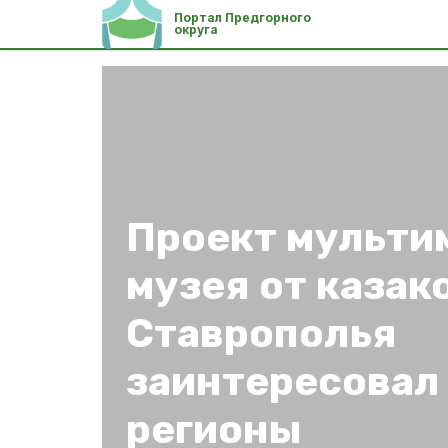
Портал Предгорного
округа
Проект мульти
музея от казак
Ставрополья
заинтересовал
регионы