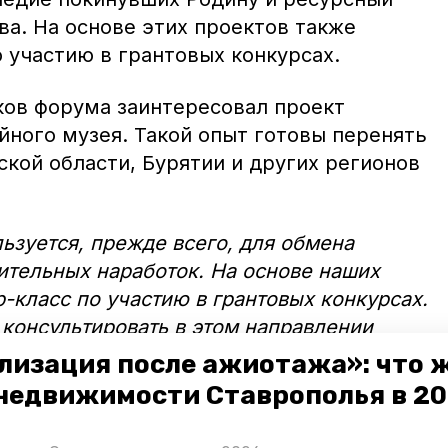
ва. На основе этих проектов также
 участию в грантовых конкурсах.
ков форума заинтересовал проект
ного музея. Такой опыт готовы перенять
кой области, Бурятии и других регионов
зуется, прежде всего, для обмена
ительных наработок. На основе наших
р-класс по участию в грантовых конкурсах.
 консультировать в этом направлении
ского казачьего войска, но и ребят из
лизация после ажиотажа»: что 
сказал помощник атамана Терского
недвижимости Ставрополья в 2
оте с молодёжью Игорь Кочубеев.