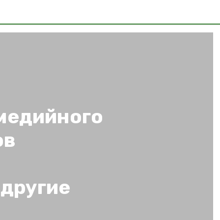
медийного
ов
 другие