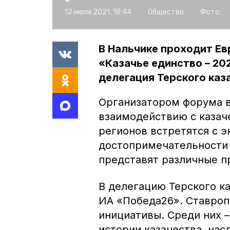
12 июля 2021, 18:44
Общество
Фото:
В Нальчике проходит Е
«Казачье единство – 20
делегация Терского каз
Организатором форума 
взаимодействию с казаче
регионов встретятся с э
достопримечательности 
представят различные п
В делегацию Терского ка
ИА «Победа26». Ставроп
инициативы. Среди них 
истории казачества, на