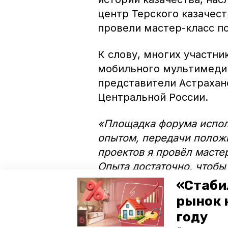
центр Терского казачест
провели мастер-класс по
К слову, многих участни
мобильного мультимедий
представители Астраханс
Центральной России.
«Площадка форума исполь
опытом, передачи полож
проектов я провёл масте
Опыта достаточно, чтобы
казаков не только из Тер
«Стаби
других регионов», — рас
рынок 
казачьего войска по раб
году