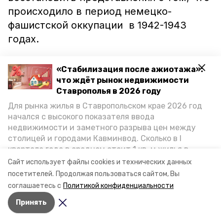
происходило в период немецко-
фашистской оккупации в 1942-1943
годах.
«Важно хранить и чтить свое прошлое,
«Стабилизация после ажиотажа»:
ведь это определяет настоящее и
что ждёт рынок недвижимости
будущее», — говорит Вера Степановна.
Ставрополья в 2026 году
Для рынка жилья в Ставропольском крае 2026 год
начался с высокого показателя ввода
Предполагается, что собранные
недвижимости и заметного разрыва цен между
исторические материалы лягут в основу
столицей и городами Кавминвод. Сколько в I
экспозиции в Доме культуры. Она
квартале года в среднем стоит 1 кв. м жилья в
сможет стать основой музея, которого
городах и округах региона, как изменился спрос на
Сайт использует файлы cookies и технических данных
первичку и вторичку, какова себестоимость
пока что в Ясной Поляне нет.
посетителей.
Продолжая пользоваться сайтом, Вы
стройки собственного жилья в этом году и какие
соглашаетесь с
Политикой конфиденциальности
прогнозы о стоимости квадратных метров дают
Принять
эксперты, выясняла корреспондент «Победы26».
Авторы:
Никита Пешков