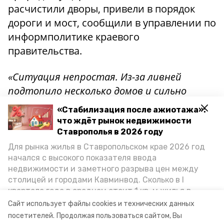
расчистили дворы, привели в порядок
дороги и мост, сообщили в управлении по
информполитике краевого
правительства.
«Ситуация непростая. Из-за ливней
подтопило несколько домов и сильно
размыло дороги. В данный момент
«Стабилизация после ажиотажа»:
специалисты уже заканчивают укладку
что ждёт рынок недвижимости
труб, чтобы в последующем вода не
Ставрополья в 2026 году
смывала дорогу, а уходила в реку.
Для рынка жилья в Ставропольском крае 2026 год
начался с высокого показателя ввода
Затопление Бекешевской теперь не
недвижимости и заметного разрыва цен между
грозит», — отметил глава округа Николай
столицей и городами Кавминвод. Сколько в I
Бондаренко.
квартале года в среднем стоит 1 кв. м жилья в
городах и округах региона, как изменился спрос на
Сайт использует файлы cookies и технических данных
первичку и вторичку, какова себестоимость
посетителей.
Продолжая пользоваться сайтом, Вы
Фото: администрация Предгорного округа
стройки собственного жилья в этом году и какие