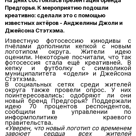
На днях состоялась презентация бренда
Предгорья. К мероприятию подошли
креативно: сделали это с помощью
известных актёров - Анджелины Джоли и
Джейсона Стэтхэма.
Известную фотосессию кинодивы с
пчёлами дополнили кепкой с новым
логотипом округа. Жители идею
оценили. Некоторые посчитали, что так
фотосессия стала ещё креативней. В
кепку и футболку с символикой
муниципалитета «одели» и Джейсона
Стэтхэма.
В социальных сетях среди жителей
округа также провели опрос. У них
поинтересовались: одобряют ли они
новый бренд Предгорья?
Поддержали
идею 70 процентов респондентов,
сообщили в управлении по
информполитике краевого
правительства.
«Уверен, что новый логотип со временем
завоюет сердца всех жителей