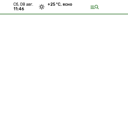
сб, 08 авг.
+
25
°С,
ясно
11:46