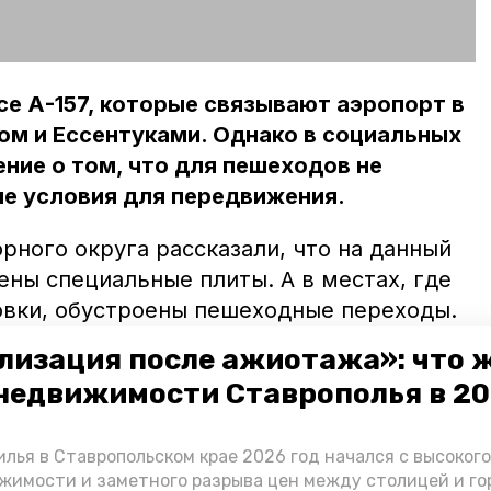
се А-157, которые связывают аэропорт в
ом и Ессентуками. Однако в социальных
ние о том, что для пешеходов не
е условия для передвижения.
рного округа рассказали, что на данный
ны специальные плиты. А в местах, где
овки, обустроены пешеходные переходы.
лизация после ажиотажа»: что 
дят специалисты ФКУ Упрдор «Кавказ». К
недвижимости Ставрополья в 2
о расширение трассы с 36 по 46
али
в «Победе26», четырёхполосное
скную способность в 2,5 раза. За сутки
лья в Ставропольском крае 2026 год начался с высоког
жимости и заметного разрыва цен между столицей и г
 смогут проехать около 35 тысяч