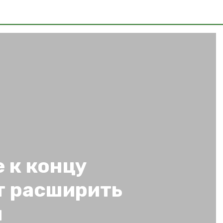
 к концу
т расширить
ы