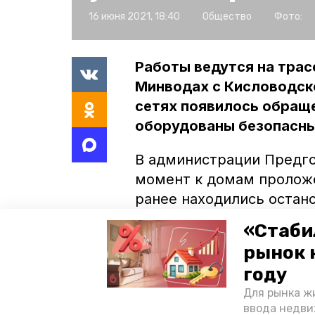
16 июня 2021, 18:40
Общество
Фото:
Работы ведутся на трас
Минводах с Кисловодск
сетях появилось обраще
оборудованы безопасны
В администрации Предго
момент к домам проложе
ранее находились остан
«Стаби
Ремонтные работы прово
рынок 
концу года запланирован
году
километры. Как
рассказ
движение увеличит пропу
Для рынка жи
ввода недви
по этому участку дороги