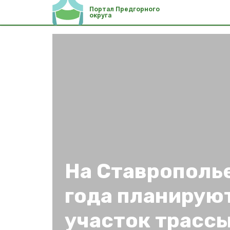
Портал Предгорного
округа
На Ставрополье
года планирую
участок трасс