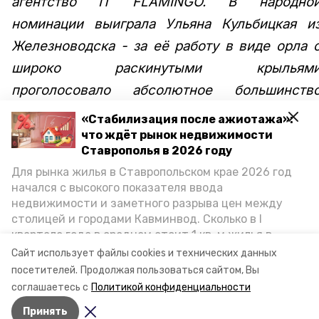
агентство IT FLAMINGO. В народной
номинации выиграла Ульяна Кульбицкая из
Железноводска - за её работу в виде орла с
широко раскинутыми крыльями
проголосовало абсолютное большинство
жителей», — сообщает администрация
«Стабилизация после ажиотажа»:
Предгорного округа.
что ждёт рынок недвижимости
Ставрополья в 2026 году
Отмечается, что бренд уже получил одобрение
Для рынка жилья в Ставропольском крае 2026 год
начался с высокого показателя ввода
губернатора Владимира Владимирова и будет
недвижимости и заметного разрыва цен между
широко использован для повышения имиджа
столицей и городами Кавминвод. Сколько в I
территории.
квартале года в среднем стоит 1 кв. м жилья в
городах и округах региона, как изменился спрос на
Сайт использует файлы cookies и технических данных
Авторы:
Никита Пешков
первичку и вторичку, какова себестоимость стройки
посетителей.
Продолжая пользоваться сайтом, Вы
собственного жилья в этом году и какие прогнозы о
соглашаетесь с
Политикой конфиденциальности
стоимости квадратных метров дают эксперты,
Авторы:
Никита Пешков
Принять
выясняла корреспондент «Победы26».