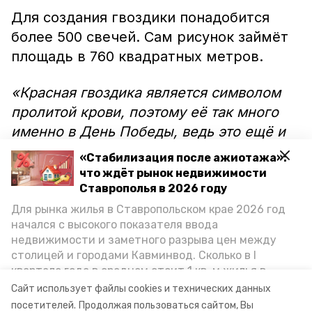
Для создания гвоздики понадобится
более 500 свечей. Сам рисунок займёт
площадь в 760 квадратных метров.
«Красная гвоздика является символом
пролитой крови, поэтому её так много
именно в День Победы, ведь это ещё и
день памяти всех погибших. Кроме того,
«Стабилизация после ажиотажа»:
этот цветок — это ещё и символ борьбы
что ждёт рынок недвижимости
и воинственности. Нам хотелось, чтобы
Ставрополья в 2026 году
акция «Свеча Памяти» приняла какую-то
Для рынка жилья в Ставропольском крае 2026 год
начался с высокого показателя ввода
новую форму», — рассказал глава
недвижимости и заметного разрыва цен между
округа Николай Бондаренко.
столицей и городами Кавминвод. Сколько в I
квартале года в среднем стоит 1 кв. м жилья в
В акции примут участие более тысячи
городах и округах региона, как изменился спрос на
Сайт использует файлы cookies и технических данных
первичку и вторичку, какова себестоимость
горожан.
посетителей.
Продолжая пользоваться сайтом, Вы