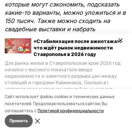
которые могут сэкономить, подсказать
какие-то варианты, можно уложиться и в
150 тысяч. Также можно сходить на
свадебные выставки и набрать
скидочных сертификатов, которые
«Стабилизация после ажиотажа»:
предлагают организаторы. Мой личный
что ждёт рынок недвижимости
совет парам — не надо экономить. Когда
Ставрополья в 2026 году
пытаются сделать что-то подешевле, это
Для рынка жилья в Ставропольском крае 2026 год
начался с высокого показателя ввода
зачастую сказывается на качестве услуг
недвижимости и заметного разрыва цен между
и портит праздник. Однако сэкономить
столицей и городами Кавминвод. Сколько в I
25 — 30 процентов от общей суммы
квартале года в среднем стоит 1 кв. м жилья в
можно, если поменять дату на будний
городах и округах региона, как изменился спрос на
Сайт использует файлы cookies и технических данных
первичку и вторичку, какова себестоимость
день», — поделился Илья Стельмахов.
посетителей.
Продолжая пользоваться сайтом, Вы
стройки собственного жилья в этом году и какие
соглашаетесь с
Политикой конфиденциальности
прогнозы о стоимости квадратных метров дают
Принять
эксперты, выясняла корреспондент «Победы26».
Авторы:
Мила Гень