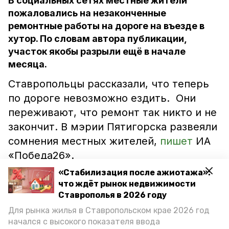
В социальных сетях местные жители
пожаловались на незаконченные
ремонтные работы на дороге на въезде в
хутор. По словам автора публикации,
участок якобы разрыли ещё в начале
месяца.
Ставропольцы рассказали, что теперь
по дороге невозможно ездить. Они
переживают, что ремонт так никто и не
закончит. В мэрии Пятигорска развеяли
сомнения местных жителей,
пишет
ИА
«Победа26».
«Стабилизация после ажиотажа»:
«Дорожное покрытие на въезде в хутор
что ждёт рынок недвижимости
Казачий сняли 16 апреля. Задержка
Ставрополья в 2026 году
ремонтных работ связана с погодными
Для рынка жилья в Ставропольском крае 2026 год
начался с высокого показателя ввода
условиями. К понедельнику асфальтовое