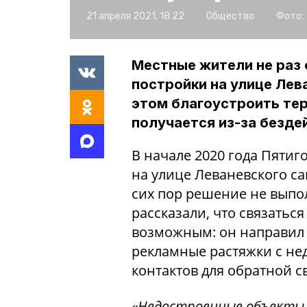
21 апреля 2021, 18:22
Общество
Фото:
Местные жители не раз 
постройки на улице Лев
этом благоустроить те
получается из-за безде
В начале 2020 года Пятиг
на улице Леваневского с
сих пор решение не выпо
рассказали, что связатьс
возможным: он направил 
рекламные растяжки с не
контактов для обратной св
«Недостроенные объекты к