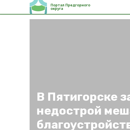
Портал Предгорного
округа
В Пятигорске 
недострой меш
благоустройст