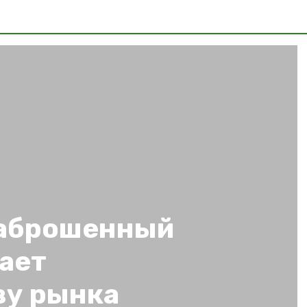
заброшенный
ает
ву рынка