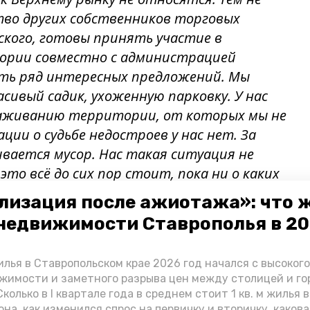
тво других собственников торговых
ского, готовы принять участие в
ории совместно с администрацией
сть ряд интересных предложений. Мы
сивый садик, ухоженную парковку. У нас
раживанию территории, от которых мы не
ции о судьбе недостроев у нас нет. За
вается мусор. Нас такая ситуация не
это всё до сих пор стоит, пока ни о каких
ыть не может», — прокомментировали в
лизация после ажиотажа»: что 
ка.
недвижимости Ставрополья в 2
у Верхний рынок выступил инициатором
лья в Ставропольском крае 2026 год начался с высоког
рии для маломобильных граждан. Была
жимости и заметного разрыва цен между столицей и г
ены пандусы, а большую часть расходов
колько в I квартале года в среднем стоит 1 кв. м жилья в
ция,
сообщает
ИА «Победа26».
она, как изменился спрос на первичку и вторичку, какова