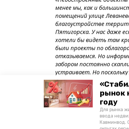
менее мы, как и большинс
помещений улице Леванев
благоустройстве террит
Пятигорска. У нас даже е
хотели бы видеть там кра
были проекты по облаго
отказываемся. Но информа
забором постоянно скапли
устраивает. Но поскольку 
благоустройствах речи б
«Стаби
пресс-службе Верхнего рын
рынок 
году
Отметим, что в 2017 год
Для рынка жи
благоустройства террито
ввода недви
уложена плитка, установл
Кавминвод. С
также оплатила организа
округах реги