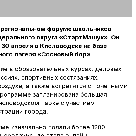
жрегиональном форуме школьников
дерального округа «СтартМашук». Он
 30 апреля в Кисловодске на базе
ного лагеря «Сосновый бор».
ие в образовательных курсах, деловых
ессиях, спортивных состязаниях,
оздухе, а также встретятся с почётными
 программе запланирована большая
Кисловодском парке с участием
трации города.
уме изначально подали более 1200
Победа26», до этапа онлайн