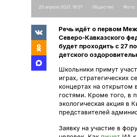
20 апреля 2021, 18:01
Общество
Фото:
Речь идёт о первом Ме
Северо-Кавказского фе
будет проходить с 27 по
детского оздоровитель
Школьники примут участ
играх, стратегических с
концертах на открытом в
гостями. Кроме того, в
экологическая акция в 
представителей админис
Заявку на участие в фор
человек. Как
пишет
ИА «