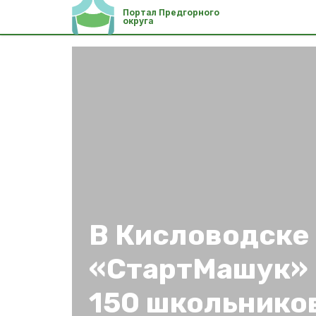
Портал Предгорного
округа
В Кисловодске
«СтартМашук» 
150 школьнико