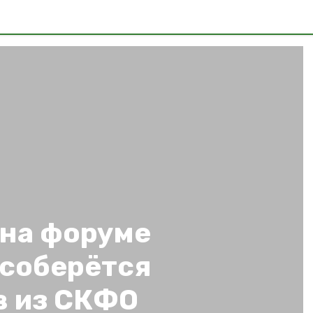
 на форуме
соберётся
в из СКФО