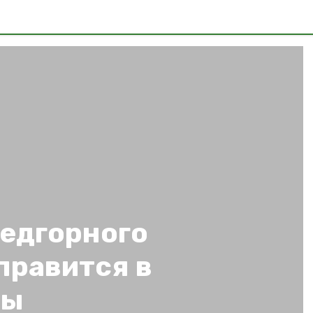
редгорного
тправится в
ны