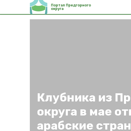
Портал Предгорного
округа
Клубника из П
округа в мае о
арабские стра