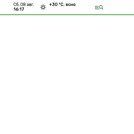
сб, 08 авг.
+
30
°С,
ясно
16:17