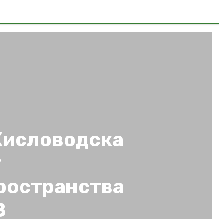
Кисловодска
т
ространства
З