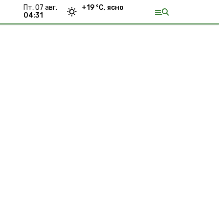
пт, 07 авг.
+
19
°С,
ясно
04:31