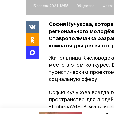
13 апреля 2021, 12:55
Общество
Фото:
София Кучукова, которая
регионального молодёж
Ставропольчанка разра
комнаты для детей с о
Жительница Кисловодска
место в этом конкурсе. 
туристическим проектом.
социальную сферу.
София Кучукова всегда 
пространство для людей
«Победа26». В мультисе
расслабиться и получит