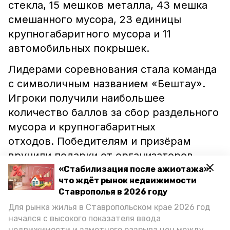
стекла, 15 мешков металла, 43 мешка
смешанного мусора, 23 единицы
крупногабаритного мусора и 11
автомобильных покрышек.
Лидерами соревнования стала команда
с символичным названием «Бештау».
Игроки получили наибольшее
количество баллов за сбор раздельного
мусора и крупногабаритных
отходов. Победителям и призёрам
вручили подарки от организаторов.
Также для всех участников работала
«Стабилизация после ажиотажа»:
что ждёт рынок недвижимости
полевая кухня.
Ставрополья в 2026 году
Собранный мусор силами Успенского
Для рынка жилья в Ставропольском крае 2026 год
начался с высокого показателя ввода
Второ-Афонского Бештаугорского
недвижимости и заметного разрыва цен между