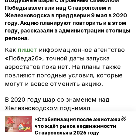
Воздушные шары с огромным символом
Победы взлетали над Ставрополем и
Железноводска в преддверии 9 мая в 2020
году. Акцию планируют повторить и в этом
году, рассказали в администрации столицы
региона.
Как
пишет
информационное агентство
«Победа26», точной даты запуска
аэростатов пока нет. На планы также
повлияют погодные условия, которые
могут и вовсе отменить акцию.
В 2020 году шар со знаменем над
Железноводском поднимал
руководитель краевой федерации
«Стабилизация после ажиотажа»:
воздухоплавателей Виталий Ненашев.
что ждёт рынок недвижимости
Пилот аэростата надеется, что акция
Ставрополья в 2026 году