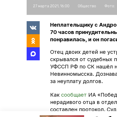
27 марта 2021, 16:00
Общество
Фото:
Неплательщику с Андроп
70 часов принудительны
понравилась, и он погас
Отец двоих детей не уст
скрывался от судебных п
УФССП РФ по СК нашёл н
Невинномысска. Дознава
за неуплату долгов.
Как
сообщает
ИА «Побед
нерадивого отца в отде
составлен протокол. Суд
работ.