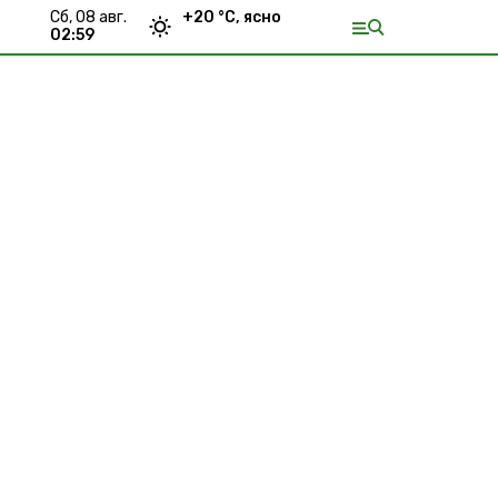
сб, 08 авг.
+
20
°С,
ясно
02:59