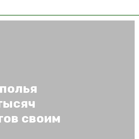
полья
тысяч
тов своим