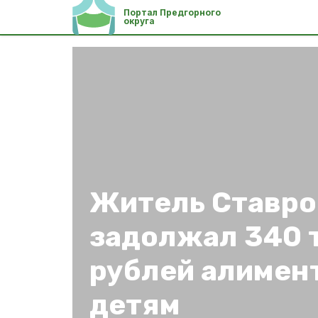
Портал Предгорного
округа
Житель Ставро
задолжал 340 
рублей алимен
детям