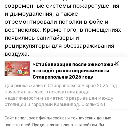
современные системы пожаротушения
и дымоудаления, а также
отремонтировали потолки в фойе и
вестибюлях. Кроме того, в помещениях
появились санитайзеры и
рециркуляторы для обеззараживания
воздуха.
«Стабилизация после ажиотажа»:
Представитель учреждения напомнила,
что ждёт рынок недвижимости
что в январе 2021 года в Росгосцирке
Ставрополья в 2026 году
сменилось руководство. Его новый
Для рынка жилья в Ставропольском крае 2026 год
начался с высокого показателя ввода
состав активно реагирует на вопросы и
недвижимости и заметного разрыва цен между
проблемы, связанные со
столицей и городами Кавминвод. Сколько в I
ставропольским цирком. Ремонт
квартале года в среднем стоит 1 кв. м жилья в
строения планируется провести
городах и округах региона, как изменился спрос на
Сайт использует файлы cookies и технических данных
первичку и вторичку, какова себестоимость
немного позже.
посетителей.
Продолжая пользоваться сайтом, Вы