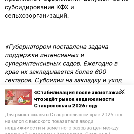
субсидирование КФХ и
сельхозорганизаций.
«Губернатором поставлена задача
поддержки интенсивных и
суперинтенсивных садов. Ежегодно в
крае их закладывается более 600
гектаров. Субсидии на закладку и уход
за многолетними насаждениями в
«Стабилизация после ажиотажа»:
прошлом году составили 525, 8 млн
что ждёт рынок недвижимости
рублей, в этом году будет направлено
Ставрополья в 2026 году
574,6 млн. Это отличная поддержка
Для рынка жилья в Ставропольском крае 2026 год
начался с высокого показателя ввода
садоводов, которую мы планируем
недвижимости и заметного разрыва цен между
системно выдерживать в долгосрочной