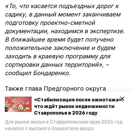
«То, что касается подъездных дорог к
садику, в данный момент заканчиваем
подготовку проектно-сметной
документации, находимся в экспертизе.
В ближайшее время будет получено
положительное заключение и будем
заходить в краевую программу для
сортировки данных территорий», –
сообщил Бондаренко.
Также глава Предгорного округа
отметил, что губернатор Владимиров
«Стабилизация после ажиотажа»:
поручил поставить на кадастровый учёт
что ждёт рынок недвижимости
и зарегистрировать дороги
Ставрополья в 2026 году
муниципалитета.
Для рынка жилья в Ставропольском крае 2026 год
начался с высокого показателя ввода