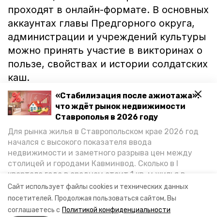
проходят в онлайн-формате. В основных
аккаунтах главы Предгорного округа,
администрации и учреждений культуры
можно принять участие в викторинах о
пользе, свойствах и истории солдатских
каш.
«Стабилизация после ажиотажа»:
В мэрии округа сообщили, что во время
что ждёт рынок недвижимости
мероприятия также пройдёт мастер-
Ставрополья в 2026 году
класс по боевым приёмам борьбы и
Для рынка жилья в Ставропольском крае 2026 год
начался с высокого показателя ввода
рубки шашкой, которые организуют
недвижимости и заметного разрыва цен между
офицеры Росгвардии и представители
столицей и городами Кавминвод. Сколько в I
казачества. На входе всем пришедшим
квартале года в среднем стоит 1 кв. м жилья в
будут выданы защитные маски, также
городах и округах региона, как изменился спрос на
Сайт использует файлы cookies и технических данных
первичку и вторичку, какова себестоимость
им измерят температуру.
посетителей.
Продолжая пользоваться сайтом, Вы
стройки собственного жилья в этом году и какие
соглашаетесь с
Политикой конфиденциальности
прогнозы о стоимости квадратных метров дают