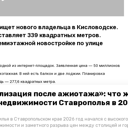
ищет нового владельца в Кисловодске.
тавляет 339 квадратных метров.
емиэтажной новостройке по улице
одной из интернет-площадок. Заявленная цена — 50 миллионов
хэтажная. В ней есть балкон и две лоджии. Планировка
дь — 277,6 квадратных метра.
лизация после ажиотажа»: что 
6»
пишет
, что помещение находится в элитном жилом комплексе.
недвижимости Ставрополья в 2
земной и наземной парковкой, бассейном, спа-салоном и
уквально вблизи от дома. Помимо этого, есть и другие
лья в Ставропольском крае 2026 год начался с высоког
темы пожаротушения, система видеонаблюдения и охрана.
жимости и заметного разрыва цен между столицей и г