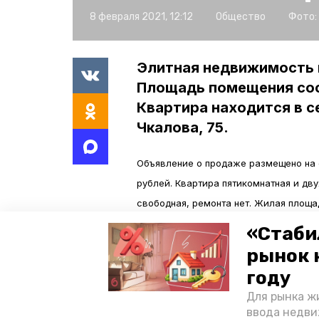
8 февраля 2021, 12:12
Общество
Фото:
Элитная недвижимость 
Площадь помещения сос
Квартира находится в с
Чкалова, 75.
Объявление о продаже размещено на 
рублей. Квартира пятикомнатная и дву
свободная, ремонта нет. Жилая площа
«Стаби
Информационное агентство «Победа2
рынок 
Покупатель сможет пользоваться под
году
тренажёрным залом, расположенными б
Для рынка жи
приятные «бонусы»: современные сис
ввода недви