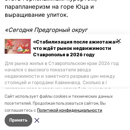
парапланеризм на горе Юца и
выращивание улиток.
«Сегодня Предгорный округ
воспринимается людьми, впервые
«Стабилизация после ажиотажа»:
приехавшими на КМВ, как территория
что ждёт рынок недвижимости
вокруг городов-курортов. Мы с этой
Ставрополья в 2026 году
позицией не согласны и готовы
Для рынка жилья в Ставропольском крае 2026 год
начался с высокого показателя ввода
представить гостям собственные
недвижимости и заметного разрыва цен между
узнаваемые бренды. Наиболее
столицей и городами Кавминвод. Сколько в I
популярный из них станет символом
квартале года в среднем стоит 1 кв. м жилья в
Предгорья», — сказал глава округа
городах и округах региона, как изменился спрос на
Сайт использует файлы cookies и технических данных
первичку и вторичку, какова себестоимость
Николай Бондаренко.
посетителей.
Продолжая пользоваться сайтом, Вы
стройки собственного жилья в этом году и какие
соглашаетесь с
Политикой конфиденциальности
прогнозы о стоимости квадратных метров дают
Принять
эксперты, выясняла корреспондент «Победы26».
Авторы:
Ольга Дьякова