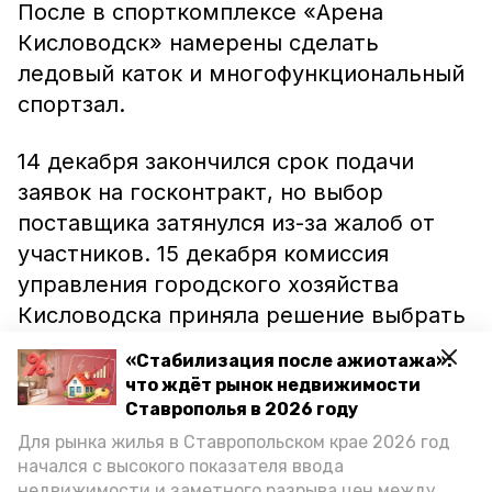
После в спорткомплексе «Арена
Кисловодск» намерены сделать
ледовый каток и многофункциональный
спортзал.
14 декабря закончился срок подачи
заявок на госконтракт, но выбор
поставщика затянулся из-за жалоб от
участников. 15 декабря комиссия
управления городского хозяйства
Кисловодска приняла решение выбрать
единственного поставщика, который
«Стабилизация после ажиотажа»:
подал заявку на тендер. Им оказалось
что ждёт рынок недвижимости
московское АО «Промстройсервис».
Ставрополья в 2026 году
При этом оно сбросило цену на 25
Для рынка жилья в Ставропольском крае 2026 год
начался с высокого показателя ввода
миллионов рублей. Однако 24 декабря
недвижимости и заметного разрыва цен между