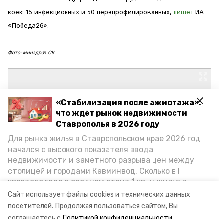
коек: 15 инфекционных и 50 перепрофилированных,
пишет
ИА
«Победа26».
Фото: минздрав СК
«Стабилизация после ажиотажа»:
что ждёт рынок недвижимости
Ставрополья в 2026 году
Для рынка жилья в Ставропольском крае 2026 год
начался с высокого показателя ввода
недвижимости и заметного разрыва цен между
столицей и городами Кавминвод. Сколько в I
квартале года в среднем стоит 1 кв. м жилья в
городах и округах региона, как изменился спрос на
Сайт использует файлы cookies и технических данных
первичку и вторичку, какова себестоимость
посетителей.
Продолжая пользоваться сайтом, Вы
стройки собственного жилья в этом году и какие
соглашаетесь с
Политикой конфиденциальности