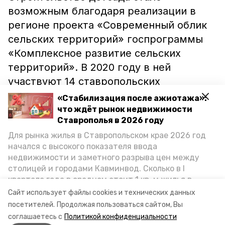
возможным благодаря реализации в
регионе проекта «Современный облик
сельских территорий» госпрограммы
«Комплексное развитие сельских
территорий». В 2020 году в ней
участвуют 14 ставропольских
территорий.
«Стабилизация после ажиотажа»:
что ждёт рынок недвижимости
На эти цели из федерального бюджета
Ставрополья в 2026 году
выделили свыше 780 миллионов рублей,
Для рынка жилья в Ставропольском крае 2026 год
начался с высокого показателя ввода
из регионального – более 101 миллиона
недвижимости и заметного разрыва цен между
рублей. Также привлекаются местные
столицей и городами Кавминвод. Сколько в I
бюджеты и внебюджетные источники.
квартале года в среднем стоит 1 кв. м жилья в
городах и округах региона, как изменился спрос на
Сайт использует файлы cookies и технических данных
первичку и вторичку, какова себестоимость
посетителей.
Продолжая пользоваться сайтом, Вы
Фото: минсельхоз СК
стройки собственного жилья в этом году и какие
соглашаетесь с
Политикой конфиденциальности
прогнозы о стоимости квадратных метров дают