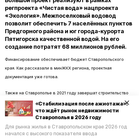
Большой проект реализуют в рамках
регпроекта «Чистая вода» нацпроекта
«Экология». Межпоселковый водовод
позволит обеспечить 7 населённых пунктов
Предгорного района и юг города-курорта
Пятигорска качественной водой. На его
создание потратят 68 миллионов рублей.
Финансирование обеспечивает бюджет Ставропольского
края. Как рассказали в минЖКХ региона, проектная
документация уже готова.
Также на Ставрополье в 2021 году завершат строительство
межпоселкового водовода «Восточный», на создание
«Стабилизация после ажиотажа»:
которого выделили порядка 330 миллионов рублей и
что ждёт рынок недвижимости
Ставрополья в 2026 году
магистральный водовод к станице Ессентукской. Его
Для рынка жилья в Ставропольском крае 2026 год
стоимость составила 145 миллионов рублей.
начался с высокого показателя ввода