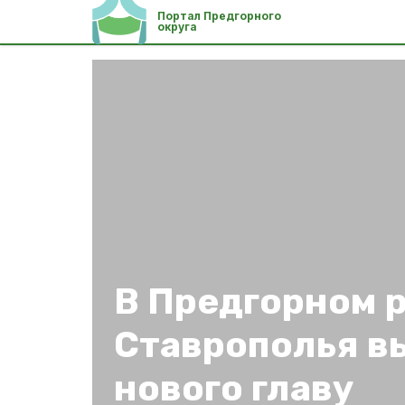
Портал Предгорного
округа
В Предгорном 
Ставрополья в
нового главу