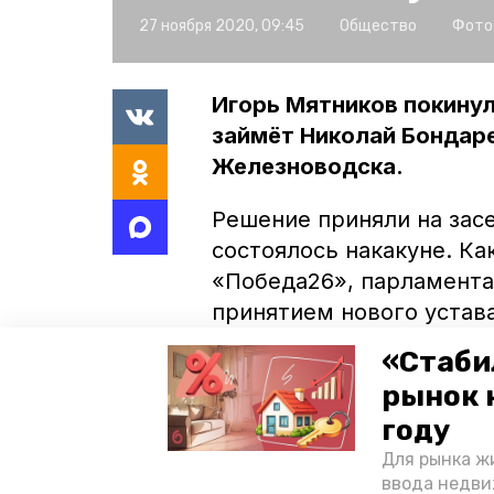
27 ноября 2020, 09:45
Общество
Фото
Игорь Мятников покинул
займёт Николай Бондаре
Железноводска.
Решение приняли на зас
состоялось накакуне. Ка
«Победа26», парламента
принятием нового устав
округа, формировании д
«Стаби
слушаний по проекту бю
рынок 
году
Также они избрали новой
который до этого был п
Для рынка жи
ввода недви
железноводской админи