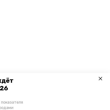
ждёт
026
о показателя
ородами