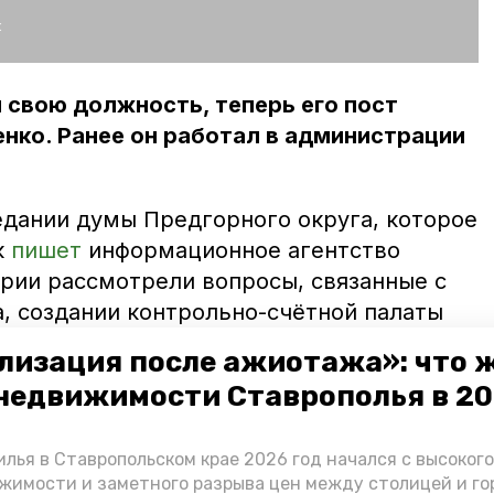
:
 свою должность, теперь его пост
нко. Ранее он работал в администрации
едании думы Предгорного округа, которое
к
пишет
информационное агентство
рии рассмотрели вопросы, связанные с
а, создании контрольно-счётной палаты
орожного фонда и назначении публичных
лизация после ажиотажа»: что 
джета.
недвижимости Ставрополья в 2
 главой округа Николая Бондаренко,
ервым заместителем главы
лья в Ставропольском крае 2026 год начался с высоког
жимости и заметного разрыва цен между столицей и г
страции.