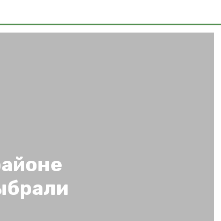
районе
ыбрали