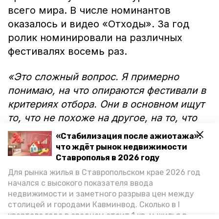
всего мира. В числе номинантов
оказалось и видео «Отходы». За год
ролик номинировали на различных
фестивалях восемь раз.
«Это сложный вопрос. Я примерно
понимаю, на что опираются фестивали в
критериях отбора. Они в основном ищут
то, что не похоже на другое, на то, что
уже видели раньше. Оно должно чем-то
«Стабилизация после ажиотажа»:
удивлять. Иногда это искренность,
что ждёт рынок недвижимости
иногда — необычная история или чисто
Ставрополья в 2026 году
визуальные вещи», — говорит Марк
Для рынка жилья в Ставропольском крае 2026 год
начался с высокого показателя ввода
Кроль.
недвижимости и заметного разрыва цен между
столицей и городами Кавминвод. Сколько в I
Также режиссёр добавил, что история в
квартале года в среднем стоит 1 кв. м жилья в