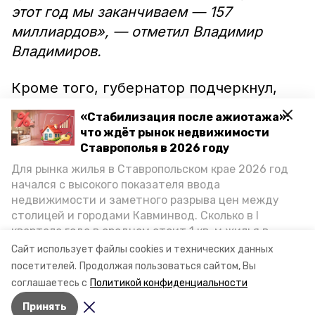
этот год мы заканчиваем — 157
миллиардов», — отметил Владимир
Владимиров.
Кроме того, губернатор подчеркнул,
что некоторые люди из его команды
«Стабилизация после ажиотажа»:
идут на повышение. Например, новые
что ждёт рынок недвижимости
должности заняли Вячеслав Гладков и
Ставрополья в 2026 году
Михаил Афанасов,
сообщает
ИА
Для рынка жилья в Ставропольском крае 2026 год
начался с высокого показателя ввода
«Победа26». По словам Владимира
недвижимости и заметного разрыва цен между
Владимирова, всё это говорит о том,
столицей и городами Кавминвод. Сколько в I
что край готовит профессиональные
квартале года в среднем стоит 1 кв. м жилья в
кадры, а также свидетельствует о
городах и округах региона, как изменился спрос на
Сайт использует файлы cookies и технических данных
первичку и вторичку, какова себестоимость
личных достижениях сотрудников.
посетителей.
Продолжая пользоваться сайтом, Вы
стройки собственного жилья в этом году и какие
соглашаетесь с
Политикой конфиденциальности
прогнозы о стоимости квадратных метров дают
Принять
эксперты, выясняла корреспондент «Победы26».
Авторы:
Ольга Дьякова