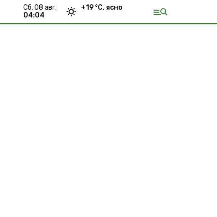
сб, 08 авг.
+
19
°С,
ясно
04:04