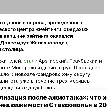
ют данные опроса, проведённого
еского центра «Рейтинг.Победа26»
а вершине рейтинга оказался
 Далее идут Железноводск,
 столица.
 жителей,
стали
Арзгирский, Грачёвский и
акже Минераловодский округ. Последнее
ушло к Новоалександровскому округу.
литета уже в течение трёх месяцев
ценку ниже двух балов.
лизация после ажиотажа»: что 
имно рассказали, что у жителей
недвижимости Ставрополья в 2
круга накопилось немало претензий к