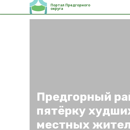
Портал Предгорного
округа
Предгорный ра
пятёрку худши
местных жите