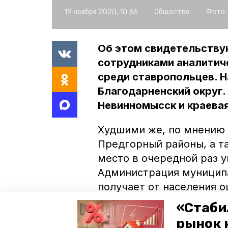
19 ноября 2020, 10:36
Общество
Фото:
Об этом свидетельству
сотрудниками аналитич
среди ставропольцев. Н
Благодарненский округ.
Невинномысск и краевая
Худшими же, по мнению
Предгорный районы, а т
место в очередной раз 
Администрация муниципа
получает от населения о
«Стаби
Местные активисты анон
рынок 
Новоалександровского о