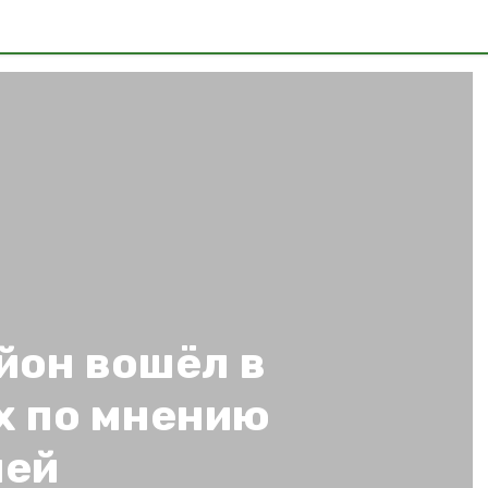
йон вошёл в
х по мнению
лей