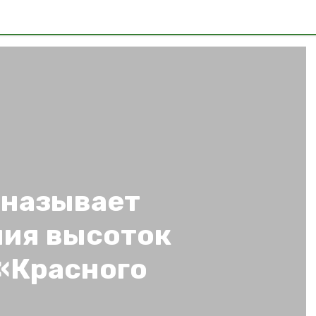
 называет
ния высоток
 «Красного