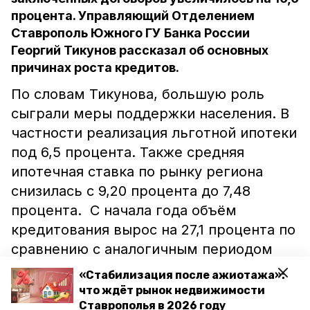
процента. Управляющий Отделением
Ставрополь Южного ГУ Банка России
Георгий Тикунов рассказал об основных
причинах роста кредитов.
По словам Тикунова, большую роль
сыграли меры поддержки населения. В
частности реализация льготной ипотеки
под 6,5 процента. Также средняя
ипотечная ставка по рынку региона
снизилась с 9,20 процента до 7,48
процента. С начала года объём
кредитования вырос на 27,1 процента по
сравнению с аналогичным периодом
прошлого года. За это время банки
«Стабилизация после ажиотажа»:
выдали 15 тысяч ипотечных кредитов на
что ждёт рынок недвижимости
сумму 29 миллиардов рублей,
Ставрополья в 2026 году
пишет
ИА