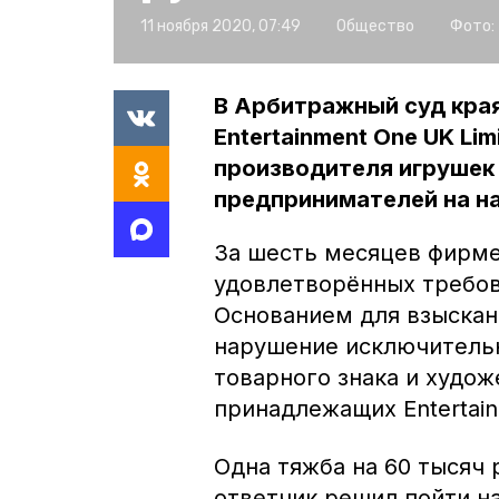
11 ноября 2020, 07:49
Общество
Фото:
В Арбитражный суд края
Entertainment One UK Li
производителя игрушек
предпринимателей на н
За шесть месяцев фирме
удовлетворённых требов
Основанием для взыскан
нарушение исключительн
товарного знака и худо
принадлежащих Entertain
Одна тяжба на 60 тысяч 
ответчик решил пойти н