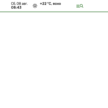
сб, 08 авг.
+
22
°С,
ясно
08:43