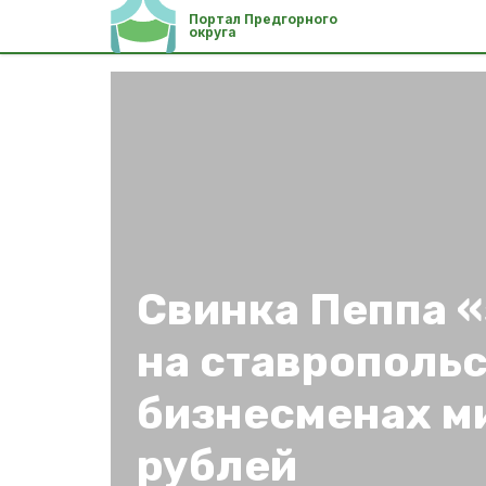
Портал Предгорного
округа
Свинка Пеппа 
на ставрополь
бизнесменах м
рублей