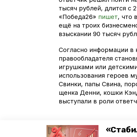
тысяч рублей, длится с
«Победа26»
пишет
, что
ещё на троих бизнесмено
взыскании 90 тысяч рубл
Согласно информации в 
правообладателя стано
игрушками или детскими
использования героев м
Свинки, папы Свина, по
щенка Денни, кошки Кэн
выступали в роли ответч
«Стаби
Юрист и налоговый конс