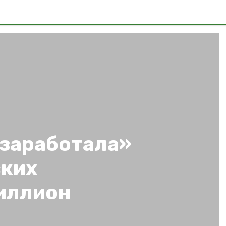
«заработала»
ских
иллион