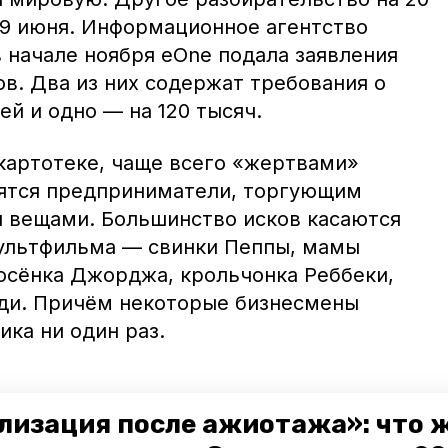
 29 июня. Информационное агентство
 в начале ноября eOne подала заявления
в. Два из них содержат требования о
ей и одно — на 120 тысяч.
картотеке, чаще всего «жертвами»
вятся предприниматели, торгующим
 вещами. Большинство исков касаются
ультфильма — свинки Пеппы, мамы
росёнка Джорджа, крольчонка Реббеки,
ди. Причём некоторые бизнесмены
ика ни один раз.
лизация после ажиотажа»: что 
ультант из Ставрополя Ирина Лукьянова