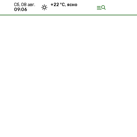
сб, 08 авг.
+
22
°С,
ясно
09:06