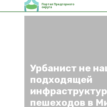
Портал Предгорного
округа
Урбанист не н
подходящей
инфраструктур
пешеходов в М