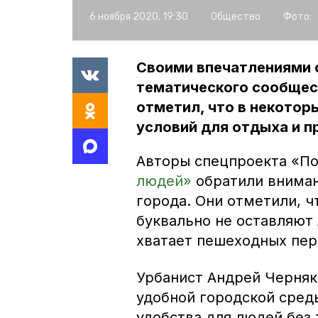
6 ноября 2020, 19:30
Общество
Фото:
Своими впечатлениями 
тематического сообщест
отметил, что в некотор
условий для отдыха и п
Авторы спецпроекта «П
людей»
обратили внима
города. Они отметили, ч
буквально не оставляют 
хватает пешеходных пер
Урбанист Андрей Черняк
удобной городской сред
удобства для людей без