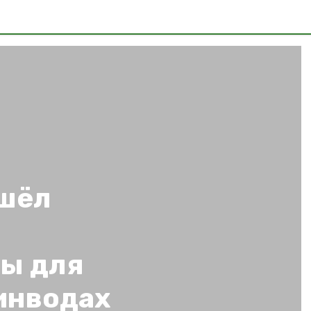
ашёл
ы для
инводах